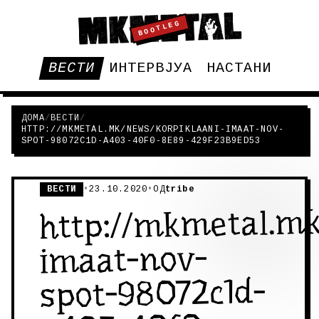
BOOTLEG
ВЕСТИ
ИНТЕРВЈУА
НАСТАНИ
ДОМА
/
ВЕСТИ
/
HTTP://MKMETAL.MK/NEWS/KORPIKLAANI-IMAAT-NOV-
SPOT-98072C1D-A403-40F0-8E89-429F23B9ED53
ВЕСТИ
•
23.10.2020
•
ОД
tribe
http://mkmetal.mk
imaat-nov-
spot-98072c1d-