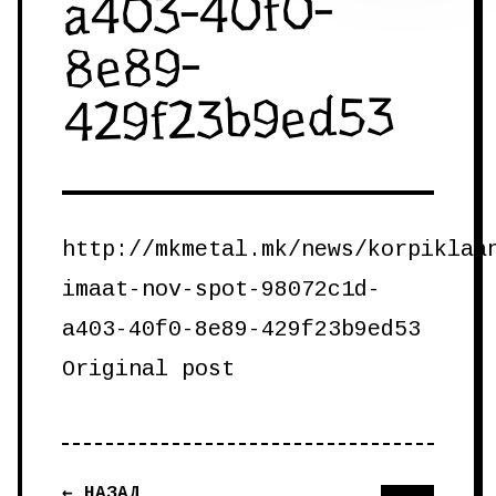
a403-40f0-
8e89-
429f23b9ed53
http://mkmetal.mk/news/korpiklaa
imaat-nov-spot-98072c1d-
a403-40f0-8e89-429f23b9ed53
Original post
← НАЗАД