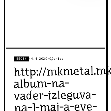
ВЕСТИ
•
4.4.2020
•
ОД
tribe
http://mkmetal.mk
album-na-
vader-izleguva-
na-1-maj-a-eve-