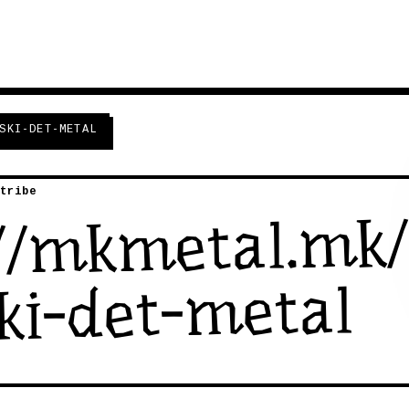
SKI-DET-METAL
tribe
://mkmetal.mk
ki-det-metal