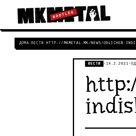
BOOTLEG
ДОМА
/
ВЕСТИ
/
HTTP://MKMETAL.MK/NEWS/ODLICHEN-INDI
ВЕСТИ
•
14.2.2021
•
ОД
http
indis