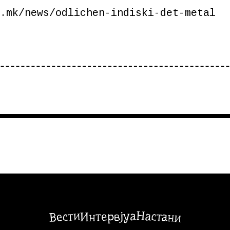
.mk/news/odlichen-indiski-det-metal
Настани
Вести
Интервјуа