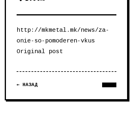
http://mkmetal.mk/news/za-
onie-so-pomoderen-vkus
Original post
← НАЗАД