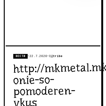
ВЕСТИ
•
22.7.2020
•
ОД
tribe
http://mkmetal.m
onie-so-
pomoderen-
vkus